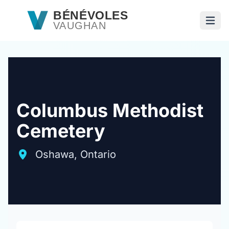
Passer au contenu principal
BÉNÉVOLES
VAUGHAN
Ouvri
Columbus Methodist
Cemetery
Oshawa, Ontario