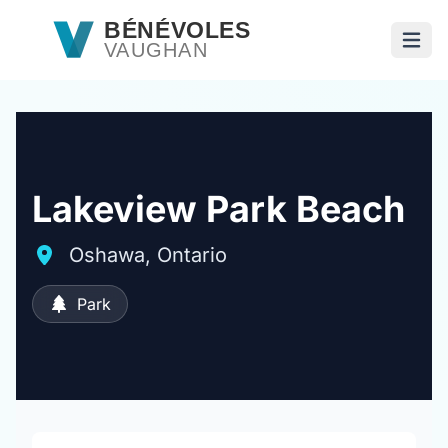
Passer au contenu principal
BÉNÉVOLES
VAUGHAN
Ouvri
Lakeview Park Beach
Oshawa, Ontario
Park