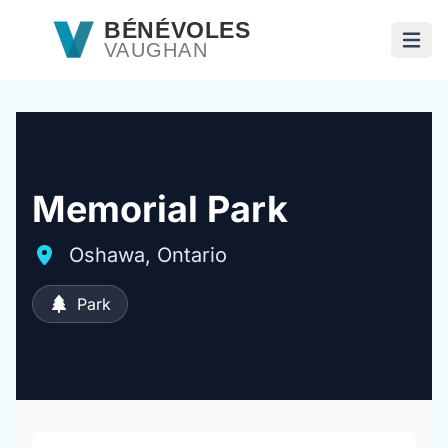
Passer au contenu principal
BÉNÉVOLES
VAUGHAN
Ouvri
Memorial Park
Oshawa, Ontario
Park