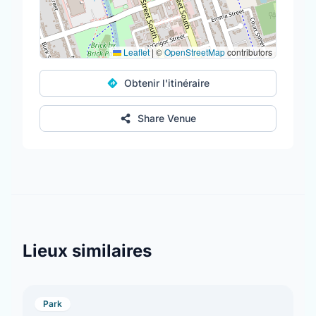
Leaflet
|
©
OpenStreetMap
contributors
Obtenir l'itinéraire
Share Venue
Lieux similaires
Park