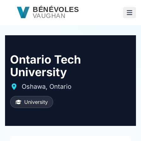
Passer au contenu principal
BÉNÉVOLES
VAUGHAN
Ouvri
Ontario Tech
University
Oshawa, Ontario
University