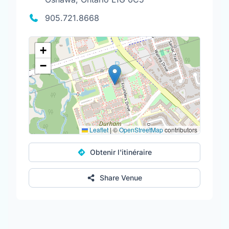
905.721.8668
+
−
Leaflet
|
©
OpenStreetMap
contributors
Obtenir l'itinéraire
Share Venue