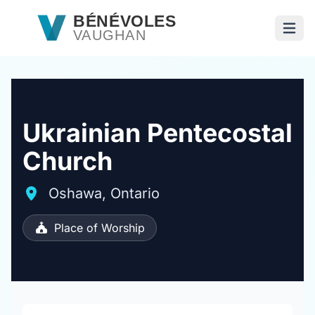
Passer au contenu principal
BÉNÉVOLES
VAUGHAN
Ouvri
Ukrainian Pentecostal
Church
Oshawa, Ontario
Place of Worship