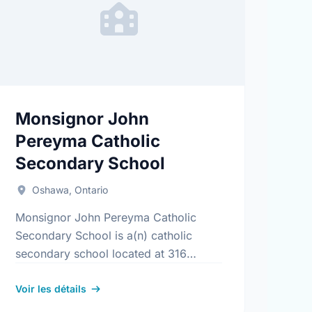
Monsignor John
Pereyma Catholic
Secondary School
Oshawa, Ontario
Monsignor John Pereyma Catholic
Secondary School is a(n) catholic
secondary school located at 316
Conant St, Oshawa, Ontario. The
school covers grades 9-12. It was
Voir les détails
opened in September 1988. Find …