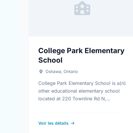
College Park Elementary
School
Oshawa, Ontario
College Park Elementary School is a(n)
other educational elementary school
located at 220 Townline Rd N,
Oshawa, Ontario. Find out more
information at: https://www.cpes.ca/
Voir les détails