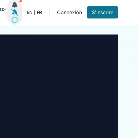
Notifications actives
ez-
Connexion
S'inscrire
EN
|
FR