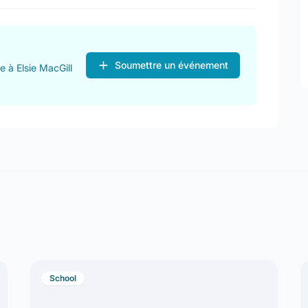
Soumettre un événement
 à Elsie MacGill
School