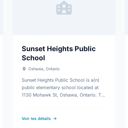
Sunset Heights Public
School
Oshawa, Ontario
Sunset Heights Public School is a(n)
public elementary school located at
1130 Mohawk St, Oshawa, Ontario. The
school covers grades JK-8. It was
opened in September 1969. Find out
more …
Voir les détails