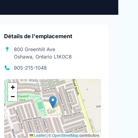
Détails de l'emplacement
800 Greenhill Ave
Oshawa, Ontario L1K0C8
905-215-1048
+
−
Leaflet
|
©
OpenStreetMap
contributors