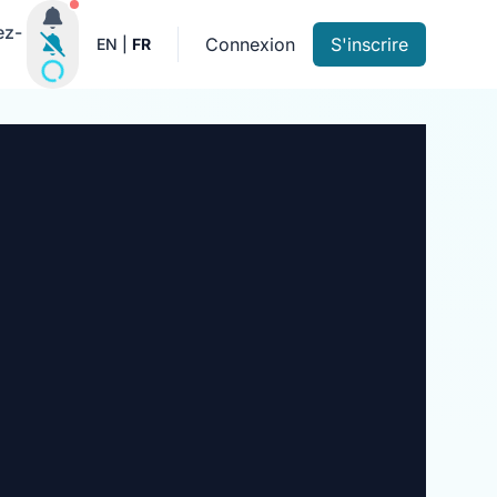
Notifications actives
ez-
Connexion
S'inscrire
EN
|
FR