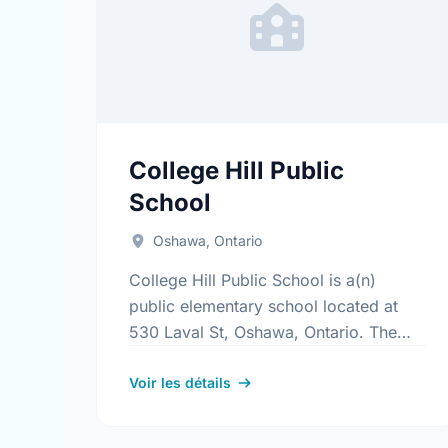
College Hill Public
School
Oshawa, Ontario
College Hill Public School is a(n)
public elementary school located at
530 Laval St, Oshawa, Ontario. The
school covers grades JK-8. It was
opened in September 1969. Find out
Voir les détails
more …