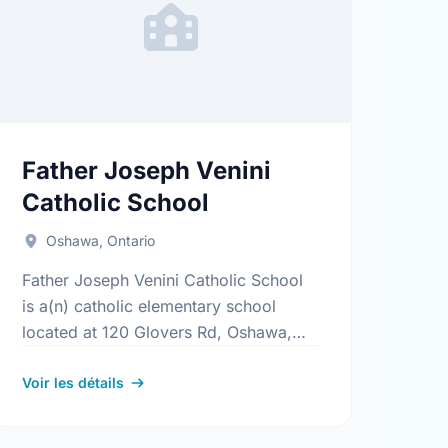
Father Joseph Venini
Catholic School
Oshawa, Ontario
Father Joseph Venini Catholic School
is a(n) catholic elementary school
located at 120 Glovers Rd, Oshawa,
Ontario. The school covers grades JK-
8. It was opened in September 1971.
Voir les détails
Find out …