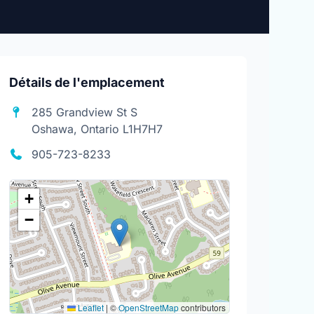
Détails de l'emplacement
285 Grandview St S
Oshawa, Ontario L1H7H7
905-723-8233
+
−
Leaflet
|
©
OpenStreetMap
contributors