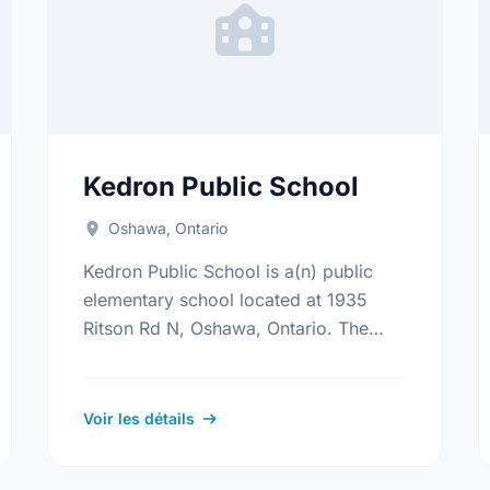
Kedron Public School
Oshawa, Ontario
Kedron Public School is a(n) public
elementary school located at 1935
Ritson Rd N, Oshawa, Ontario. The
school covers grades JK-8. It was
opened in September 1969. Find out
more …
Voir les détails